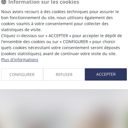
Information sur les cookies
Nous avons recours à des cookies techniques pour assurer le
bon fonctionnement du site, nous utilisons également des
cookies soumis à votre consentement pour collecter des
statistiques de visite.
Cliquez ci-dessous sur « ACCEPTER » pour accepter le dépôt de
l'ensemble des cookies ou sur « CONFIGURER » pour choisir
quels cookies nécessitant votre consentement seront déposés
04/08/2020
(cookies statistiques), avant de continuer votre visite du site.
Convention citoyenne: premières mesures
Plus d'informations
depuis le 27 juillet
ACCEPTER
CONFIGURER
REFUSER
Lire la suite