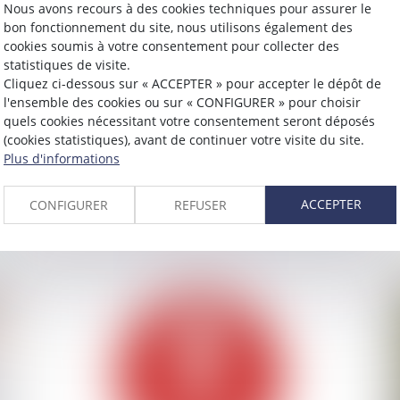
Nous avons recours à des cookies techniques pour assurer le
bon fonctionnement du site, nous utilisons également des
cookies soumis à votre consentement pour collecter des
statistiques de visite.
Cliquez ci-dessous sur « ACCEPTER » pour accepter le dépôt de
l'ensemble des cookies ou sur « CONFIGURER » pour choisir
17/03/2020
quels cookies nécessitant votre consentement seront déposés
(cookies statistiques), avant de continuer votre visite du site.
La Commission européenne veut créer un «
Plus d'informations
droit européen à la réparation »
ACCEPTER
CONFIGURER
REFUSER
Lire la suite