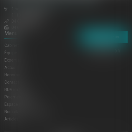
1 boulevard gambetta
11100 NARBONNE
04 68 65 30 30
04 68 32 52 31
Menu
Contactez-nous
Cabinet
Équipe
Expertises
Actus
Honoraires
Contact
RDV en ligne
Paiement en ligne
Espace client
Nos relations privilégiées
Articles