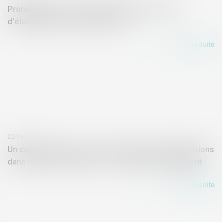
Prorogation d’un certificat d’urbanisme en cas
d'élaboration d'un nouveau PLU
Lire la suite
22/08/2017
Un copropriétaire a-t-il le droit de faire des plantations
dans une cour commune ? - L'Express Votre Argent
Lire la suite