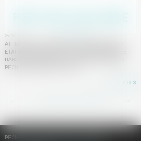
29/05/2017
ATTENTION A LA SERVITUDE DE PASSAGE POUR
ETAT D'ENCLAVE QUI N'EST JAMAIS MENTIONNEE
DANS L'ACTE DE VENTE - Expertise par le cabinet
PECH DE LACLAUSE - JAULIN
Lire la suite
...
<<
<
163
164
165
166
167
168
169
>
>>
PECH DE LACLAUSE, JAULIN, EL HAZMI