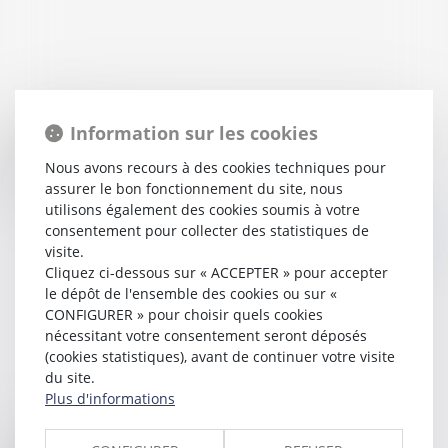
14/08/2017
Information sur les cookies
Le Plan Bâtiment Durable veut votre avis sur la notion
de confort dans les bâtiments de demain - Le
Nous avons recours à des cookies techniques pour
Moniteur
assurer le bon fonctionnement du site, nous
utilisons également des cookies soumis à votre
consentement pour collecter des statistiques de
Lire la suite
visite.
Cliquez ci-dessous sur « ACCEPTER » pour accepter
le dépôt de l'ensemble des cookies ou sur «
CONFIGURER » pour choisir quels cookies
nécessitant votre consentement seront déposés
(cookies statistiques), avant de continuer votre visite
du site.
Plus d'informations
10/08/2017
La garantie décennale s'applique-t-elle sur les