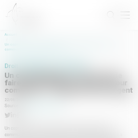
Accueil
Un copropriétaire a-t-il le droit de faire des plantations dans une cour
commune ? - L'Express Votre Argent
Droit immobilier
/
Copropriété
Un copropriétaire a-t-il le droit de
faire des plantations dans une cour
commune ? - L'Express Votre Argent
22/08/2017
Source :
votreargent.lexpress.fr
Un copropriétaire peut-il aménager une partie de la cour
commune d'un immeuble pour y réaliser des plantations ? La