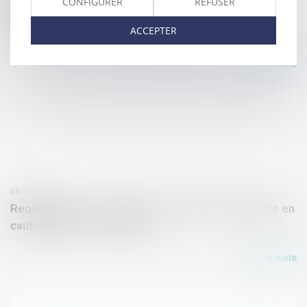
CONFIGURER
REFUSER
éléments d'équipement installés après la
ACCEPTER
construction ? | service-public.fr
Lire la suite
08/08/2017
Requalification d’une garantie à première demande en
cautionnement - Lexplicite
Lire la suite