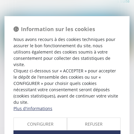
Lire la suite
Information sur les cookies
Nous avons recours à des cookies techniques pour
assurer le bon fonctionnement du site, nous
utilisons également des cookies soumis à votre
11/10/2024
consentement pour collecter des statistiques de
La construction neuve : données et études
visite.
Cliquez ci-dessous sur « ACCEPTER » pour accepter
statistiques
le dépôt de l'ensemble des cookies ou sur «
CONFIGURER » pour choisir quels cookies
Lire la suite
nécessitant votre consentement seront déposés
(cookies statistiques), avant de continuer votre visite
du site.
Plus d'informations
CONFIGURER
REFUSER