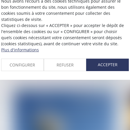
Nous avons recours à des cookies techniques pour assurer le
bon fonctionnement du site, nous utilisons également des
cookies soumis à votre consentement pour collecter des
statistiques de visite.
Cliquez ci-dessous sur « ACCEPTER » pour accepter le dépôt de
l'ensemble des cookies ou sur « CONFIGURER » pour choisir
31/03/2020
quels cookies nécessitant votre consentement seront déposés
La résiliation judiciaire d'un bail n'est pas
(cookies statistiques), avant de continuer votre visite du site.
Plus d'informations
soumise à la délivrance d'un
commandement
ACCEPTER
CONFIGURER
REFUSER
Lire la suite