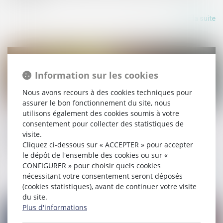
Lire la suite
Information sur les cookies
Nous avons recours à des cookies techniques pour
assurer le bon fonctionnement du site, nous
02/08/2022
utilisons également des cookies soumis à votre
Projet de loi pouvoir d'achat : ces mesures pour la
consentement pour collecter des statistiques de
visite.
"souveraineté énergétique" contestées par les
Cliquez ci-dessous sur « ACCEPTER » pour accepter
défenseurs de l'environnement
le dépôt de l'ensemble des cookies ou sur «
CONFIGURER » pour choisir quels cookies
Lire la suite
nécessitant votre consentement seront déposés
(cookies statistiques), avant de continuer votre visite
du site.
Plus d'informations