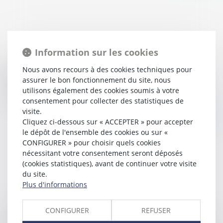
Information sur les cookies
12/11/2024
Nous avons recours à des cookies techniques pour
Rachat de partie commune par un copropriétaire :
assurer le bon fonctionnement du site, nous
mode d'emploi
utilisons également des cookies soumis à votre
consentement pour collecter des statistiques de
visite.
Lire la suite
Cliquez ci-dessous sur « ACCEPTER » pour accepter
le dépôt de l'ensemble des cookies ou sur «
CONFIGURER » pour choisir quels cookies
nécessitant votre consentement seront déposés
(cookies statistiques), avant de continuer votre visite
du site.
Plus d'informations
07/11/2024
CONFIGURER
REFUSER
Aides à la transition énergétique -Rénovation globale