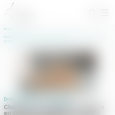
Accueil
Charges de copropriété : une mise en demeure imprécise ne permet pas
d'obtenir l'exigibilité anticipée des sommes dues
Droit immobilier
/
Copropriété
Charges de copropriété : une mise
en demeure imprécise ne permet