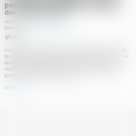
pas d'obtenir l'exigibilité anticipée
des sommes dues
08/07/2026
Source :
www.lemag-juridique.com
La procédure accélérée au fond prévue par l'article 19-2 de la loi
du 10 juillet 1965 est strictement encadrée. Pour en bénéficier, le
syndicat des copropriétaires doit notamment adresser au
copropriétaire défaillant une mise en demeure suffisamment
précise quant aux sommes réclamées...
Lire la suite