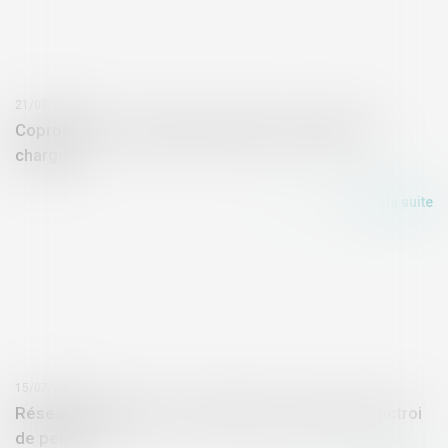
21/07/2026
Copropriété : mandat du syndicat secondaire et
charges
Lire la suite
15/07/2026
Réseaux électriques : accélérer le processus d'octroi
de permis