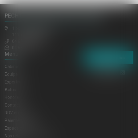
PECH DE LACLAUSE, JAULIN, EL HAZMI
1 boulevard gambetta
11100 NARBONNE
04 68 65 30 30
04 68 32 52 31
Menu
Contactez-nous
Cabinet
Équipe
Expertises
Actus
Honoraires
Contact
RDV en ligne
Paiement en ligne
Espace client
Nos relations privilégiées