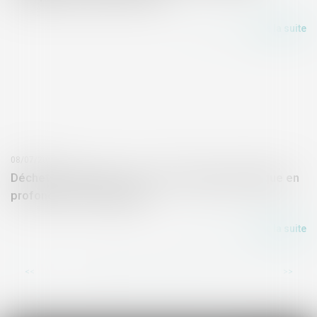
Lire la suite
08/07/2026
Déchets radioactifs : vers un stockage géologique en
profondeur | Vie publique
Lire la suite
...
<<
<
1
2
3
4
5
6
7
>
>>