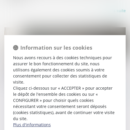
Lire la suite
Information sur les cookies
Nous avons recours à des cookies techniques pour
assurer le bon fonctionnement du site, nous
15/07/2026
utilisons également des cookies soumis à votre
L’AG de copropriété convoquée par un syndic dont le
consentement pour collecter des statistiques de
mandat a été rétroactivement annulé est annulable
visite.
Cliquez ci-dessous sur « ACCEPTER » pour accepter
Lire la suite
le dépôt de l'ensemble des cookies ou sur «
CONFIGURER » pour choisir quels cookies
nécessitant votre consentement seront déposés
(cookies statistiques), avant de continuer votre visite
du site.
Plus d'informations