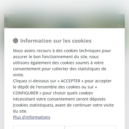
Information sur les cookies
Nous avons recours à des cookies techniques pour
29/03/2022
assurer le bon fonctionnement du site, nous
Loi Egalim : un nouveau décret pour limiter l’exposition
utilisons également des cookies soumis à votre
humaine, animale et environnementale aux produits
consentement pour collecter des statistiques de
phytopharmaceutiques
visite.
Cliquez ci-dessous sur « ACCEPTER » pour accepter
Lire la suite
le dépôt de l'ensemble des cookies ou sur «
CONFIGURER » pour choisir quels cookies
nécessitant votre consentement seront déposés
(cookies statistiques), avant de continuer votre visite
du site.
Plus d'informations