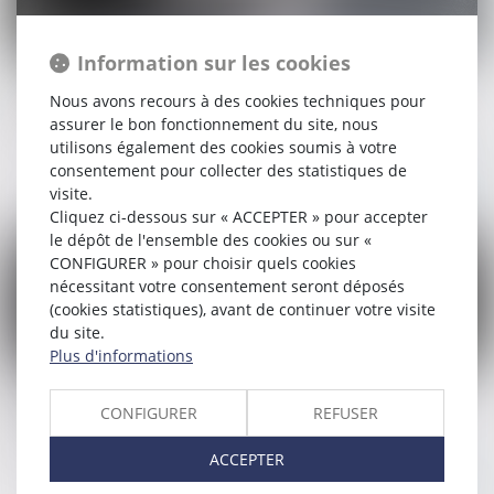
Information sur les cookies
07/04/2021
La charge de la double preuve du manquement au
Nous avons recours à des cookies techniques pour
pacte de préférence pèse sur son bénéficiaire
assurer le bon fonctionnement du site, nous
utilisons également des cookies soumis à votre
consentement pour collecter des statistiques de
Lire la suite
visite.
Cliquez ci-dessous sur « ACCEPTER » pour accepter
le dépôt de l'ensemble des cookies ou sur «
CONFIGURER » pour choisir quels cookies
nécessitant votre consentement seront déposés
(cookies statistiques), avant de continuer votre visite
du site.
Plus d'informations
05/04/2021
Forêts et filière bois en France : le programme
CONFIGURER
REFUSER
national 2016 2026
ACCEPTER
Lire la suite