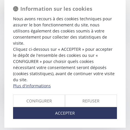
24/11/2017
Information sur les cookies
Tri mécano-biologique : un nouveau projet retoqué en
appel sur la base de la loi de transition énergétique
Nous avons recours à des cookies techniques pour
assurer le bon fonctionnement du site, nous
Lire la suite
utilisons également des cookies soumis à votre
consentement pour collecter des statistiques de
visite.
Cliquez ci-dessous sur « ACCEPTER » pour accepter
le dépôt de l'ensemble des cookies ou sur «
CONFIGURER » pour choisir quels cookies
nécessitant votre consentement seront déposés
(cookies statistiques), avant de continuer votre visite
du site.
23/11/2017
Plus d'informations
(Jur) Notion de violation du POS par les preneurs et
conséquences pour le propriétaire | Lextenso.fr
CONFIGURER
REFUSER
Lire la suite
ACCEPTER