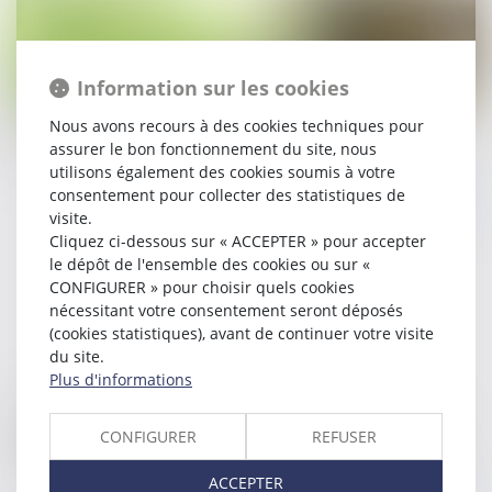
Information sur les cookies
15/04/2020
Nous avons recours à des cookies techniques pour
Bail d’habitation et prorogation de la trêve hivernale
assurer le bon fonctionnement du site, nous
utilisons également des cookies soumis à votre
consentement pour collecter des statistiques de
Lire la suite
visite.
Cliquez ci-dessous sur « ACCEPTER » pour accepter
le dépôt de l'ensemble des cookies ou sur «
CONFIGURER » pour choisir quels cookies
nécessitant votre consentement seront déposés
(cookies statistiques), avant de continuer votre visite
du site.
Plus d'informations
15/04/2020
Les associations environnementales demandent la
CONFIGURER
REFUSER
suspension des enquêtes publiques
ACCEPTER