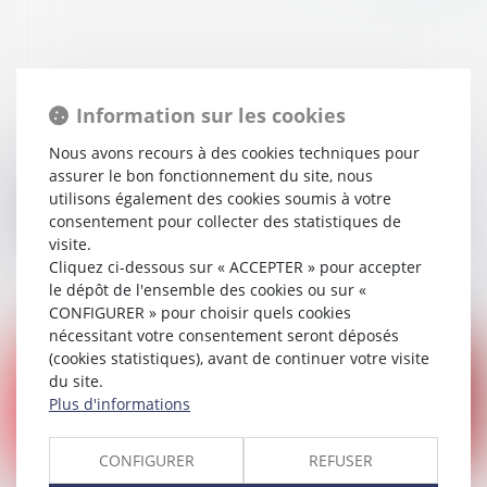
Information sur les cookies
Nous avons recours à des cookies techniques pour
22/05/2019
assurer le bon fonctionnement du site, nous
Adaptation du contrat de construction d'une maison
utilisons également des cookies soumis à votre
consentement pour collecter des statistiques de
individuelle
visite.
Cliquez ci-dessous sur « ACCEPTER » pour accepter
Lire la suite
le dépôt de l'ensemble des cookies ou sur «
CONFIGURER » pour choisir quels cookies
nécessitant votre consentement seront déposés
(cookies statistiques), avant de continuer votre visite
du site.
Plus d'informations
CONFIGURER
REFUSER
20/05/2019