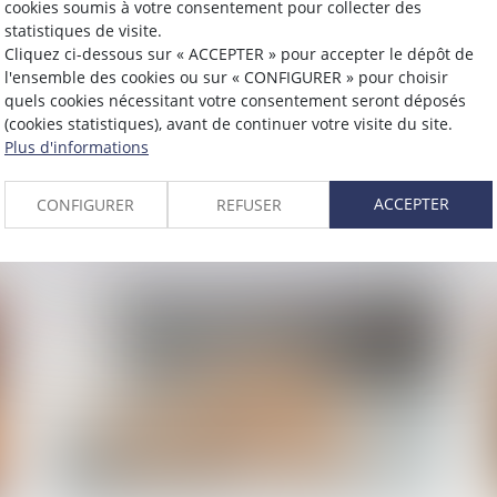
cookies soumis à votre consentement pour collecter des
statistiques de visite.
Cliquez ci-dessous sur « ACCEPTER » pour accepter le dépôt de
l'ensemble des cookies ou sur « CONFIGURER » pour choisir
quels cookies nécessitant votre consentement seront déposés
30/04/2025
(cookies statistiques), avant de continuer votre visite du site.
Détermination de la créance et injonction
Plus d'informations
de payer : le contrat et rien que le contrat !
ACCEPTER
CONFIGURER
REFUSER
Lire la suite