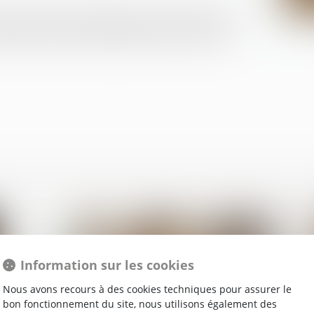
a survenance d’un dommage que l’assurance oppose
epter le principe de la garantie et dans le même
Information sur les cookies
Nous avons recours à des cookies techniques pour assurer le
bon fonctionnement du site, nous utilisons également des