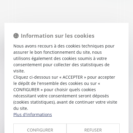
Information sur les cookies
20/11/2023
Nous avons recours à des cookies techniques pour
Biodiversité : accord européen sur un texte pour
assurer le bon fonctionnement du site, nous
restaurer la nature
utilisons également des cookies soumis à votre
consentement pour collecter des statistiques de
Lire la suite
visite.
Cliquez ci-dessous sur « ACCEPTER » pour accepter
le dépôt de l'ensemble des cookies ou sur «
CONFIGURER » pour choisir quels cookies
nécessitant votre consentement seront déposés
(cookies statistiques), avant de continuer votre visite
du site.
Plus d'informations
13/11/2023
CONFIGURER
REFUSER
Publicité extérieure : précisions sur les surfaces