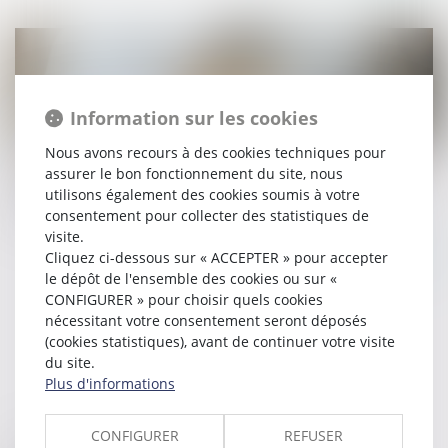
Information sur les cookies
Nous avons recours à des cookies techniques pour
25/03/2025
assurer le bon fonctionnement du site, nous
DPE frauduleux : Le gouvernement durcit les sanctions
utilisons également des cookies soumis à votre
contre les diagnostiqueurs véreux
consentement pour collecter des statistiques de
visite.
Lire la suite
Cliquez ci-dessous sur « ACCEPTER » pour accepter
le dépôt de l'ensemble des cookies ou sur «
CONFIGURER » pour choisir quels cookies
nécessitant votre consentement seront déposés
(cookies statistiques), avant de continuer votre visite
du site.
Plus d'informations
CONFIGURER
REFUSER
21/03/2025