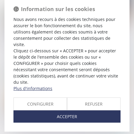
Information sur les cookies
Nous avons recours à des cookies techniques pour
24/03/2021
assurer le bon fonctionnement du site, nous
CCMI : devoir de conseil du constructeur sur la nature
utilisons également des cookies soumis à votre
consentement pour collecter des statistiques de
et l’importance des travaux de raccordement
visite.
Cliquez ci-dessous sur « ACCEPTER » pour accepter
Lire la suite
le dépôt de l'ensemble des cookies ou sur «
CONFIGURER » pour choisir quels cookies
nécessitant votre consentement seront déposés
(cookies statistiques), avant de continuer votre visite
du site.
Plus d'informations
CONFIGURER
REFUSER
23/03/2021
La portée de la réparation du préjudice écologique pur
ACCEPTER
Lire la suite