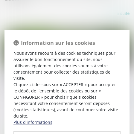
Lire la suite
Information sur les cookies
Nous avons recours à des cookies techniques pour
assurer le bon fonctionnement du site, nous
utilisons également des cookies soumis à votre
20/11/2023
consentement pour collecter des statistiques de
Biodiversité : accord européen sur un texte pour
visite.
restaurer la nature
Cliquez ci-dessous sur « ACCEPTER » pour accepter
le dépôt de l'ensemble des cookies ou sur «
CONFIGURER » pour choisir quels cookies
Lire la suite
nécessitant votre consentement seront déposés
(cookies statistiques), avant de continuer votre visite
du site.
Plus d'informations