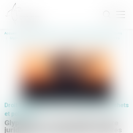
Accueil
Droit de l'environnement
Gestion des déchets et pollutions
Glyphosate : une nouvelle victoire juridique pour Générations Futures
Droit de l'environnement
/
Gestion des déchets
et pollutions
Glyphosate : une nouvelle victoire
juridique pour Générations Futures