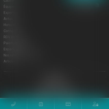
Cabinet
Équipe
Expertises
Actus
Honoraires
Contact
RDV en ligne
Paiement en ligne
Espace client
Nos relations privilégiées
Articles
Plan du site
Mentions légales
Politique de cookies
Politique de confidentialité
Septeo Digital & Services © 2023