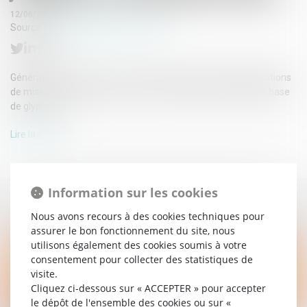
12/06/2023
Source :
www.generations-futures.fr
Générations Futures et ses avocats font annuler les autorisations
de mise sur le marché de deux formulations de pesticides à base
de glyphosate...
Lire la suite
Information sur les cookies
Nous avons recours à des cookies techniques pour
assurer le bon fonctionnement du site, nous
utilisons également des cookies soumis à votre
consentement pour collecter des statistiques de
visite.
Cliquez ci-dessous sur « ACCEPTER » pour accepter
le dépôt de l'ensemble des cookies ou sur «