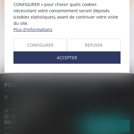
CONFIGURER » pour choisir quels cookies
12/06/2023
nécessitant votre consentement seront déposés
Glyphosate : une nouvelle victoire juridique pour
(cookies statistiques), avant de continuer votre visite
Générations Futures
du site.
Plus d'informations
Lire la suite
CONFIGURER
REFUSER
<<
<
1
2
3
4
>
>>
ACCEPTER
PECH DE LACLAUSE, JAULIN, EL HAZMI
1 boulevard gambetta
11100 NARBONNE
04 68 65 30 30
04 68 32 52 31
Menu
Contactez-nous