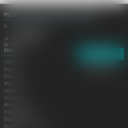
PECH DE LACLAUSE, JAULIN, EL HAZMI
1 boulevard gambetta
11100 NARBONNE
04 68 65 30 30
04 68 32 52 31
Menu
Contactez-nous
Cabinet
Équipe
Expertises
Actus
Honoraires
Contact
RDV en ligne
Paiement en ligne
Espace client
Nos relations privilégiées