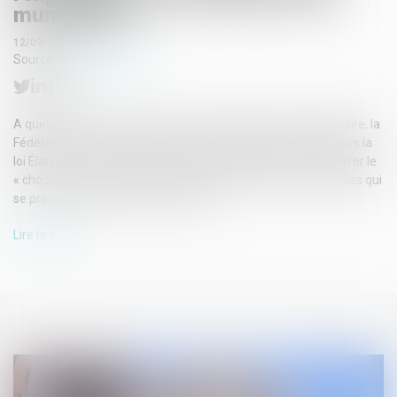
municipales
12/09/2018
Source :
www.latribune.fr
A quelques jours de la réunion de la commission mixte paritaire, la
Fédération des promoteurs immobiliers (FPI) soutient toujours la
loi Élan, mais s'inquiète de mesures qui pourraient contrecarrer le
« choc d'offres » espéré. Sans parler des élections municipales qui
se profilent, peu propices à l'activité...
Lire la suite