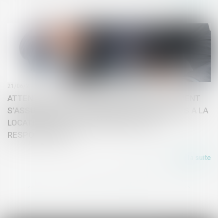
21/06/2018
ATTENTION LES AGENCES IMMOBILIERES DOIVENT
S’ASSURER DE LA SOLVABILITE DES CANDIDATS A LA
LOCATION AU RISQUE D’ENGAGER LEUR
RESPONSABILITE
Lire la suite
<<
<
1
2
3
4
5
6
>
>>