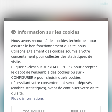
Lire la suite
Information sur les cookies
Nous avons recours à des cookies techniques pour
assurer le bon fonctionnement du site, nous
11/09/2018
utilisons également des cookies soumis à votre
consentement pour collecter des statistiques de
Le réchauffement climatique risque de bouleverser
visite.
les paysages
Cliquez ci-dessous sur « ACCEPTER » pour accepter
le dépôt de l'ensemble des cookies ou sur «
Lire la suite
CONFIGURER » pour choisir quels cookies
nécessitant votre consentement seront déposés
(cookies statistiques), avant de continuer votre visite
du site.
Plus d'informations
CONFIGURER
REFUSER