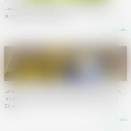
10/12/2019
Une initiative citoyenne européenne demande la
suppression des pesticides
Lire la suite
03/12/2019
La régulation de l’hyper-fréquentation dans les sites
naturels et culturels patrimoniaux a été adoptée au
Sénat
Lire la suite