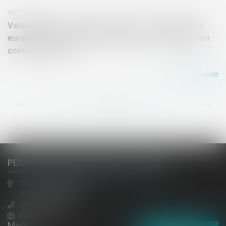
05/11/2019
Valeurs limites de dioxyde d'azote : la Commission
européenne engage une procédure de manquement
contre la France
Lire la suite
...
...
<<
<
31
32
33
34
35
36
37
>
>>
PECH DE LACLAUSE, JAULIN, EL HAZMI
1 boulevard gambetta
11100 NARBONNE
04 68 65 30 30
04 68 32 52 31
Menu