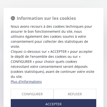
Information sur les cookies
Nous avons recours à des cookies techniques pour
assurer le bon fonctionnement du site, nous
26/11/2019
utilisons également des cookies soumis à votre
Le Conseil constitutionnel valide la loi Energie-Climat
consentement pour collecter des statistiques de
visite.
Cliquez ci-dessous sur « ACCEPTER » pour accepter
Lire la suite
le dépôt de l'ensemble des cookies ou sur «
CONFIGURER » pour choisir quels cookies
nécessitant votre consentement seront déposés
(cookies statistiques), avant de continuer votre visite
du site.
Plus d'informations
CONFIGURER
REFUSER
19/11/2019
La dette écologique et sa gestion en comptabilité
ACCEPTER