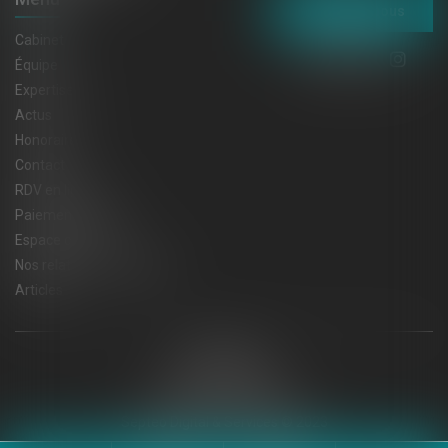
Contactez-nous
Cabinet
Équipe
Expertises
Actus
Honoraires
Contact
RDV en ligne
Paiement en ligne
Espace client
Nos relations privilégiées
Articles
Plan du site
Mentions légales
Politique de cookies
Politique de confidentialité
Septeo Digital & Services © 2023