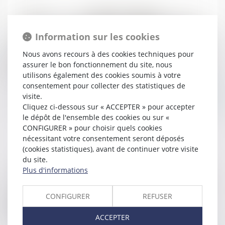
Information sur les cookies
17/07/2018
Nous avons recours à des cookies techniques pour
Pollution des eaux : des chiffres en trompe l'oeil en
assurer le bon fonctionnement du site, nous
Europe - Les Echos
utilisons également des cookies soumis à votre
consentement pour collecter des statistiques de
Lire la suite
visite.
Cliquez ci-dessous sur « ACCEPTER » pour accepter
le dépôt de l'ensemble des cookies ou sur «
CONFIGURER » pour choisir quels cookies
nécessitant votre consentement seront déposés
(cookies statistiques), avant de continuer votre visite
du site.
Plus d'informations
10/07/2018
CONFIGURER
REFUSER
Réapparition d'un gaz polluant interdit : la Chine
accusée
ACCEPTER