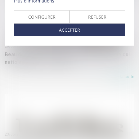
Plus d'informations
CONFIGURER
REFUSER
ACCEPTER
29/05/2018
Beau départ pour « Seabin », la poubelle flottante qui
nettoie les ports - Les Echos
Lire la suite
23/05/2018