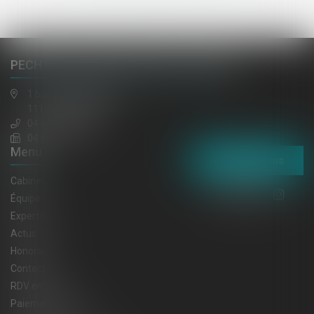
PECH DE LACLAUSE, JAULIN, EL HAZMI
1 boulevard gambetta
11100 NARBONNE
04 68 65 30 30
04 68 32 52 31
Menu
Contactez-nous
Cabinet
Équipe
Expertises
Actus
Honoraires
Contact
RDV en ligne
Paiement en ligne