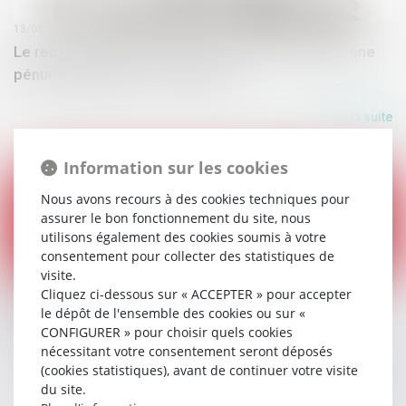
13/06/2018
Le recyclage des bouteilles plastique en butte à une
pénurie de matière - Les Echos
Lire la suite
Information sur les cookies
Nous avons recours à des cookies techniques pour
assurer le bon fonctionnement du site, nous
utilisons également des cookies soumis à votre
consentement pour collecter des statistiques de
visite.
06/06/2018
Cliquez ci-dessous sur « ACCEPTER » pour accepter
Journée mondiale de l’environnement : la guerre
le dépôt de l'ensemble des cookies ou sur «
contre le plastique est déclarée
CONFIGURER » pour choisir quels cookies
nécessitant votre consentement seront déposés
(cookies statistiques), avant de continuer votre visite
Lire la suite
du site.