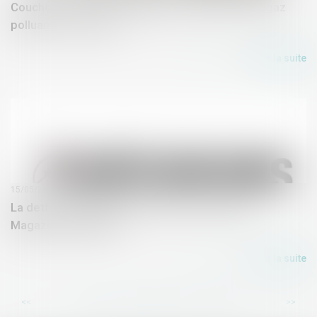
Couche d'ozone : la réapparition suspecte d'un gaz
polluant - Les Echos
Lire la suite
15/05/2018
La dette écologique de la France s’accentue -
Magazine Decideurs
Lire la suite
...
...
<<
<
43
44
45
46
47
48
49
>
>>