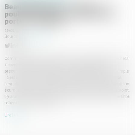
Beau départ pour « Seabin », la
poubelle flottante qui nettoie les
ports - Les Echos
29/05/2018
Source :
www.lesechos.fr
Commercialisé depuis novembre 2017, cet « aspirateur à déchets
», inventé par deux Australiens, comptabilise déjà 5.000
précommandes. Le principe de cette poubelle flottante est simple
: c'est un conteneur cylindrique, se maintenant à la surface de
l'eau, équipé d'un sac en fibres naturelles. « Ca marche comme un
écumeur de piscine, explique le responsable scientifique du projet.
Il y a une pompe en dessous pour aspirer et rejeter l'eau, et le filtre
retient les déchets capturés »...
Lire la suite