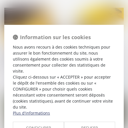
Information sur les cookies
17/06/2020
Nous avons recours à des cookies techniques pour
Possibilité pour l’administration de subordonner la
assurer le bon fonctionnement du site, nous
délivrance d'un permis de construire à la création
utilisons également des cookies soumis à votre
consentement pour collecter des statistiques de
d'une servitude de passage
visite.
Cliquez ci-dessous sur « ACCEPTER » pour accepter
Lire la suite
le dépôt de l'ensemble des cookies ou sur «
CONFIGURER » pour choisir quels cookies
nécessitant votre consentement seront déposés
(cookies statistiques), avant de continuer votre visite
du site.
Plus d'informations
CONFIGURER
REFUSER