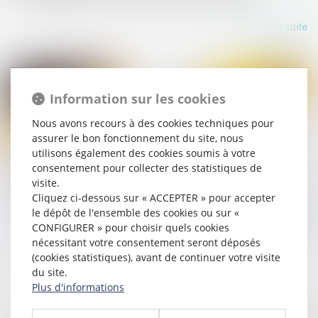
Lire la suite
Information sur les cookies
Nous avons recours à des cookies techniques pour
assurer le bon fonctionnement du site, nous
utilisons également des cookies soumis à votre
14/05/2020
consentement pour collecter des statistiques de
Un arrêté publié pour la réglementation «tertiaire»
visite.
Cliquez ci-dessous sur « ACCEPTER » pour accepter
Lire la suite
le dépôt de l'ensemble des cookies ou sur «
CONFIGURER » pour choisir quels cookies
nécessitant votre consentement seront déposés
(cookies statistiques), avant de continuer votre visite
du site.
Plus d'informations