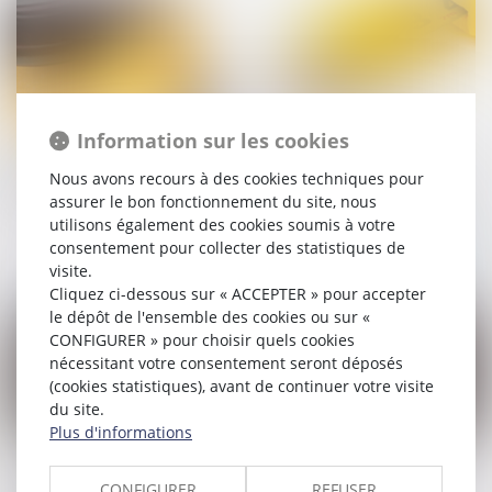
Information sur les cookies
29/01/2020
Abandon du projet de construction et honoraires de
Nous avons recours à des cookies techniques pour
l'architecte
assurer le bon fonctionnement du site, nous
utilisons également des cookies soumis à votre
Lire la suite
consentement pour collecter des statistiques de
visite.
Cliquez ci-dessous sur « ACCEPTER » pour accepter
le dépôt de l'ensemble des cookies ou sur «
CONFIGURER » pour choisir quels cookies
nécessitant votre consentement seront déposés
(cookies statistiques), avant de continuer votre visite
du site.
Plus d'informations
14/01/2020
Choix d’un dispositif de construction présentant un
CONFIGURER
REFUSER