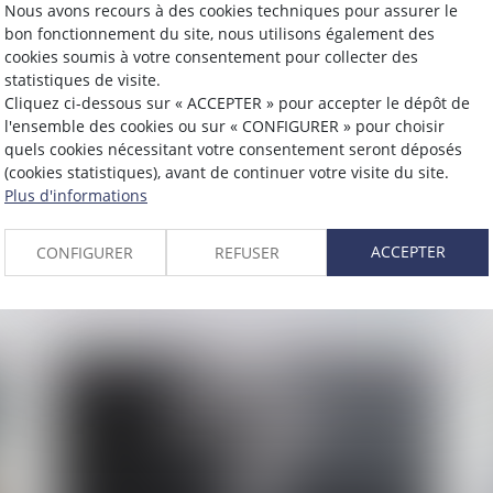
Nous avons recours à des cookies techniques pour assurer le
bon fonctionnement du site, nous utilisons également des
cookies soumis à votre consentement pour collecter des
statistiques de visite.
Cliquez ci-dessous sur « ACCEPTER » pour accepter le dépôt de
l'ensemble des cookies ou sur « CONFIGURER » pour choisir
16/05/2023
quels cookies nécessitant votre consentement seront déposés
(cookies statistiques), avant de continuer votre visite du site.
Pas d’indemnité globale de dépréciation du
Plus d'informations
surplus pour le syndicat des
copropriétaires
ACCEPTER
CONFIGURER
REFUSER
Lire la suite