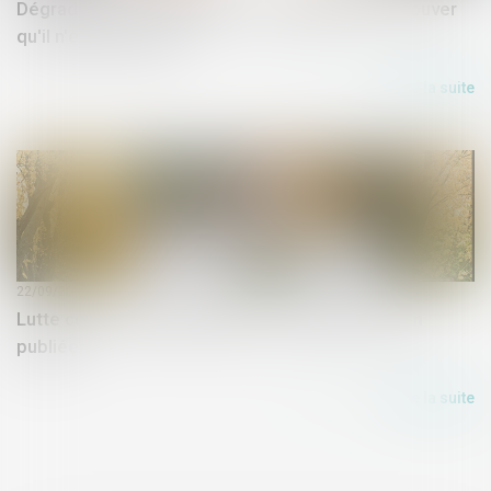
Dégradation d'un logement : le locataire doit prouver
qu'il n'est pas fautif
Lire la suite
22/09/2020
Lutte contre l’habitat indigne : l’ordonnance enfin
publiée
Lire la suite