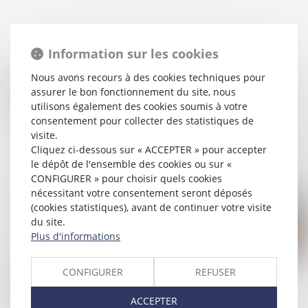
Information sur les cookies
20/08/2020
Nous avons recours à des cookies techniques pour
Violences conjugales : le locataire victime bénéficie
assurer le bon fonctionnement du site, nous
d’un préavis réduit à un mois
utilisons également des cookies soumis à votre
consentement pour collecter des statistiques de
visite.
Lire la suite
Cliquez ci-dessous sur « ACCEPTER » pour accepter
le dépôt de l'ensemble des cookies ou sur «
CONFIGURER » pour choisir quels cookies
nécessitant votre consentement seront déposés
(cookies statistiques), avant de continuer votre visite
du site.
Plus d'informations
30/06/2020
CONFIGURER
REFUSER
Un locataire peut être prié de quitter son logement
devenu un HLM ?
ACCEPTER