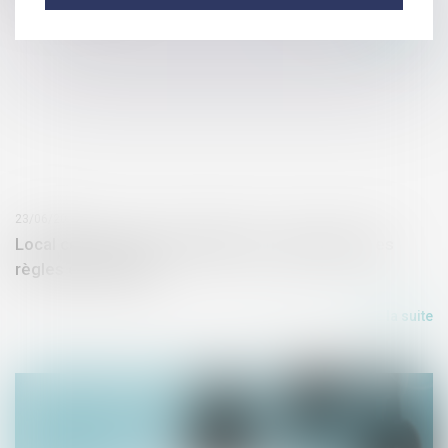
Lire la suite
23/06/2020
Local commercial et d’habitation : application des
règles de décence
Lire la suite