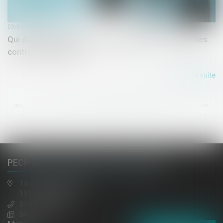
09/06/2020
Qui du propriétaire ou du locataire est en charge des
contrats d'énergie ?
Lire la suite
...
...
<<
<
8
9
10
11
12
13
14
>
>>
PECH DE LACLAUSE, JAULIN, EL HAZMI
1 boulevard gambetta
11100 NARBONNE
04 68 65 30 30
04 68 32 52 31