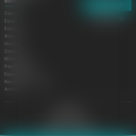
Menu
Contactez-nous
Cabinet
Équipe
Expertises
Actus
Honoraires
Contact
RDV en ligne
Paiement en ligne
Espace client
Nos relations privilégiées
Articles
Plan du site
Mentions légales
Politique de cookies
Politique de confidentialité
Septeo Digital & Services © 2023