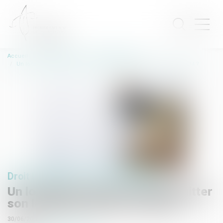
Accueil
Droit immobilier
Baux d'habitation
Un locataire peut être prié de quitter son logement devenu un HLM ?
Droit immobilier
/
Baux d'habitation
Un locataire peut être prié de quitter
son logement devenu un HLM ?
30/06/2020