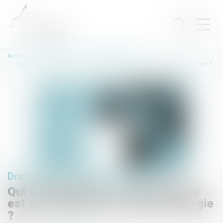
Accueil
Droit immobilier
Baux d'habitation
Qui du propriétaire ou du locataire est en charge des contrats d'énergie ?
Droit immobilier
/
Baux d'habitation
Qui du propriétaire ou du locataire
est en charge des contrats d'énergie
?