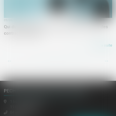
09/06/2020
Qui du propriétaire ou du locataire est en charge des
contrats d'énergie ?
Lire la suite
...
...
<<
<
8
9
10
11
12
13
14
>
>>
PECH DE LACLAUSE, JAULIN, EL HAZMI
1 boulevard gambetta
11100 NARBONNE
04 68 65 30 30