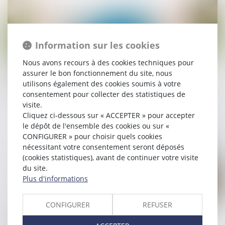
Information sur les cookies
Nous avons recours à des cookies techniques pour
20/08/2020
assurer le bon fonctionnement du site, nous
Violences conjugales : le locataire victime bénéficie
utilisons également des cookies soumis à votre
d’un préavis réduit à un mois
consentement pour collecter des statistiques de
visite.
Lire la suite
Cliquez ci-dessous sur « ACCEPTER » pour accepter
le dépôt de l'ensemble des cookies ou sur «
CONFIGURER » pour choisir quels cookies
nécessitant votre consentement seront déposés
(cookies statistiques), avant de continuer votre visite
du site.
Plus d'informations
CONFIGURER
REFUSER
30/06/2020
Un locataire peut être prié de quitter son logement