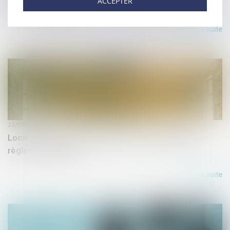
ACCEPTER
devenu un HLM ?
Lire la suite
23/06/2020
Local commercial et d’habitation : application des
règles de décence
Lire la suite