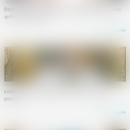
13/10/2020
Dégradation d'un logement : le locataire doit prouver
qu'il n'est pas fautif
Lire la suite
22/09/2020
Lutte contre l’habitat indigne : l’ordonnance enfin
publiée
Lire la suite