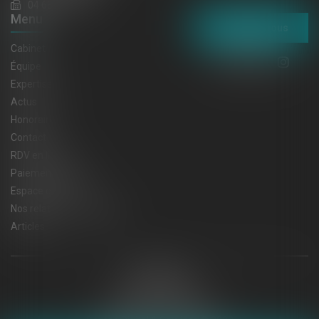
04 68 32 52 31
Menu
Contactez-nous
Cabinet
Équipe
Expertises
Actus
Honoraires
Contact
RDV en ligne
Paiement en ligne
Espace client
Nos relations privilégiées
Articles
Plan du site
Mentions légales
Politique de cookies
Politique de confidentialité