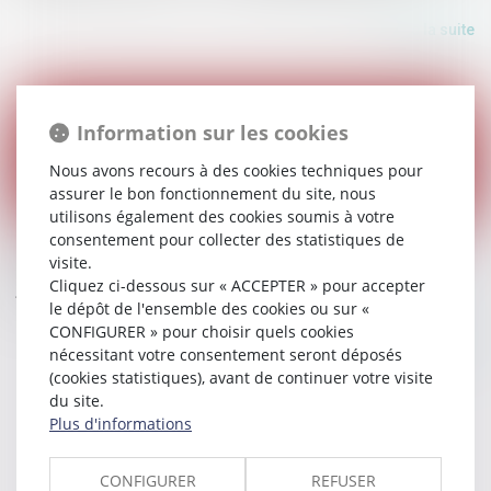
Lire la suite
Information sur les cookies
Nous avons recours à des cookies techniques pour
assurer le bon fonctionnement du site, nous
utilisons également des cookies soumis à votre
18/07/2018
consentement pour collecter des statistiques de
Locations illégales: les amendes, même salées, sont
visite.
Cliquez ci-dessous sur « ACCEPTER » pour accepter
justes
le dépôt de l'ensemble des cookies ou sur «
CONFIGURER » pour choisir quels cookies
Lire la suite
nécessitant votre consentement seront déposés
(cookies statistiques), avant de continuer votre visite
du site.
Plus d'informations
CONFIGURER
REFUSER